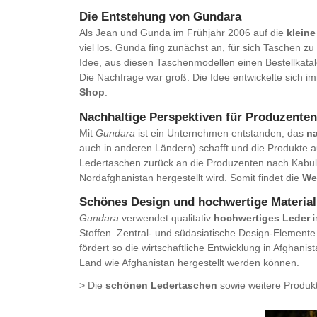
Die Entstehung von Gundara
Als Jean und Gunda im Frühjahr 2006 auf die
klein
viel los. Gunda fing zunächst an, für sich Taschen z
Idee, aus diesen Taschenmodellen einen Bestellkat
Die Nachfrage war groß. Die Idee entwickelte sich 
Shop
.
Nachhaltige Perspektiven für Produzenten
Mit
Gundara
ist ein Unternehmen entstanden, das
na
auch in anderen Ländern) schafft und die Produkte 
Ledertaschen zurück an die Produzenten nach Kabu
Nordafghanistan hergestellt wird. Somit findet die
We
Schönes Design und hochwertige Material
Gundara
verwendet qualitativ
hochwertiges Leder
i
Stoffen. Zentral- und südasiatische Design-Element
fördert so die wirtschaftliche Entwicklung in Afghanis
Land wie Afghanistan hergestellt werden können.
> Die
schönen Ledertaschen
sowie weitere Produk