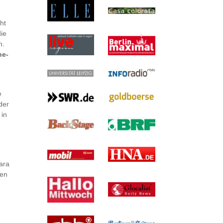
ht
die
n.
ne-
e
der
 in
ara
len