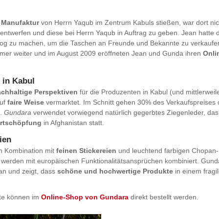
e Manufaktur
von Herrn Yaqub im Zentrum Kabuls stießen, war dort nic
u entwerfen und diese bei Herrn Yaqub in Auftrag zu geben. Jean hatte 
alog zu machen, um die Taschen an Freunde und Bekannte zu verkaufe
immer weiter und im August 2009 eröffneten Jean und Gunda ihren
Onli
 in Kabul
chhaltige Perspektiven
für die Produzenten in Kabul (und mittlerweil
auf
faire Weise
vermarktet. Im Schnitt gehen 30% des Verkaufspreises 
l.
Gundara
verwendet vorwiegend natürlich gegerbtes Ziegenleder, das
rtschöpfung
in Afghanistan statt.
ien
n Kombination mit
feinen Stickereien
und leuchtend farbigen Chopan-
e werden mit europäischen Funktionalitätsansprüchen kombiniert. Gund
tan und zeigt, dass
schöne und hochwertige Produkte
in einem fragi
te können im
Online-Shop von Gundara
direkt bestellt werden.