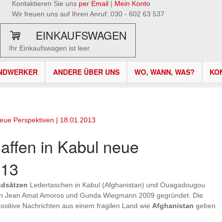
Kontaktieren Sie uns
per Email
|
Mein Konto
Wir freuen uns auf Ihren Anruf: 030 - 602 63 537
EINKAUFSWAGEN
Ihr Einkaufswagen ist leer.
NDWERKER
ANDERE ÜBER UNS
WO, WANN, WAS?
KO
neue Perspektiven | 18.01.2013
affen in Kabul neue
013
ndsätzen
Ledertaschen in Kabul (Afghanistan) und Ouagadougou
 von Jean Amat Amoros und Gunda Wiegmann 2009 gegründet. Die
positive Nachrichten aus einem fragilen Land wie
Afghanistan
geben