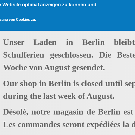
e Website optimal anzeigen zu können und
tzung von Cookies zu.
Unser Laden in Berlin bleib
Schulferien geschlossen. Die Best
Woche von August gesendet.
Our shop in Berlin is closed until se
during the last week of August.
Désolé, notre magasin de Berlin es
Les commandes seront expédiées la d