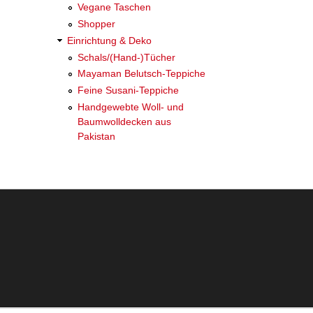
Vegane Taschen
Shopper
Einrichtung & Deko
Schals/(Hand-)Tücher
Mayaman Belutsch-Teppiche
Feine Susani-Teppiche
Handgewebte Woll- und
Baumwolldecken aus
Pakistan