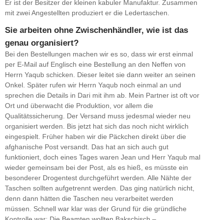
Er ist der Besitzer der kleinen kabuler Manufaktur. Zusammen
mit zwei Angestellten produziert er die Ledertaschen.
Sie arbeiten ohne Zwischenhändler, wie ist das
genau organisiert?
Bei den Bestellungen machen wir es so, dass wir erst einmal
per E-Mail auf Englisch eine Bestellung an den Neffen von
Herrn Yaqub schicken. Dieser leitet sie dann weiter an seinen
Onkel. Später rufen wir Herrn Yaqub noch einmal an und
sprechen die Details in Dari mit ihm ab. Mein Partner ist oft vor
Ort und überwacht die Produktion, vor allem die
Qualitätssicherung. Der Versand muss jedesmal wieder neu
organisiert werden. Bis jetzt hat sich das noch nicht wirklich
eingespielt. Früher haben wir die Päckchen direkt über die
afghanische Post versandt. Das hat an sich auch gut
funktioniert, doch eines Tages waren Jean und Herr Yaqub mal
wieder gemeinsam bei der Post, als es hieß, es müsste ein
besonderer Drogentest durchgeführt werden. Alle Nähte der
Taschen sollten aufgetrennt werden. Das ging natürlich nicht,
denn dann hätten die Taschen neu verarbeitet werden
müssen. Schnell war klar was der Grund für die gründliche
Kontrolle war: Die Beamten wollten Bakschisch –