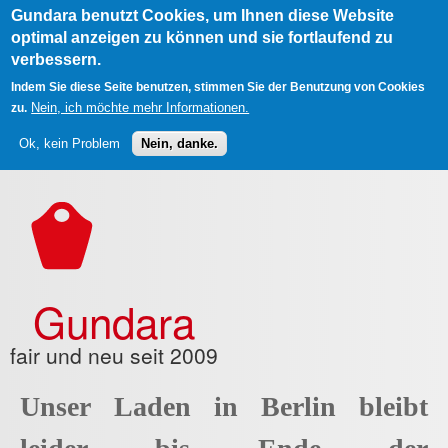
Gundara benutzt Cookies, um Ihnen diese Website
optimal anzeigen zu können und sie fortlaufend zu
verbessern.
Indem Sie diese Seite benutzen, stimmen Sie der Benutzung von Cookies
Nein, ich möchte mehr Informationen.
zu.
Ok, kein Problem
Nein, danke.
Direkt zum Inhalt
Gundara
fair und neu seit 2009
Unser Laden in Berlin bleibt