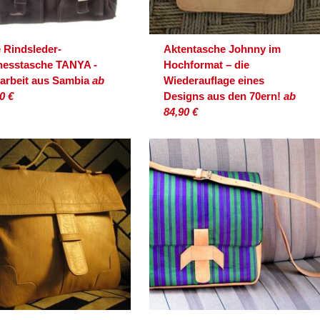
 Rindsleder-
Aktentasche Johnny im
nesstasche TANYA -
Hochformat – die
arbeit aus Sambia
ab
Wiederauflage eines
0 €
Designs aus den 70ern!
ab
84,90 €