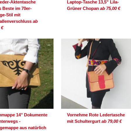
leder-Aktentasche
Laptop-Tasche 13,5“ Lila-
 Beste im 70er-
Grüner Chopan
ab 75,00 €
ge-Stil mit
allenverschluss
ab
 €
nmappe 14‘‘ Dokumente
Vornehme Rote Ledertasche
nterwegs -
mit Schultergurt
ab 79,00 €
egemappe aus natürlich