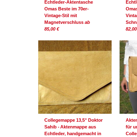
Echtleder-Aktentasche
Echt
Omas Beste im 70er-
Omas
Vintage-Stil mit
Vinta
Magnetverschluss
ab
Schn
85,00 €
82,00
Collegemappe 13,5‘‘ Doktor
Akte
Sahib - Aktenmappe aus
für u
Echtleder, handgemacht in
Coll