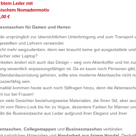
rbtem Leder mit
isischem Nomadenmotiv
,00 €
nesstaschen für Damen und Herren
e ursprünglich zur übersichtlichen Unterbringung und zum Transport 
gestellten und Lehrern verwendet.
nicht mehr wegzudenken, denn wer braucht keine gut ausgestattete und
Bücher oder Laptop?
eiten ändert sich auch das Design – weg vom Aktenkoffer und hin zu
ng wesentlich anpassungsfähiger ist. Da es kaum noch Personen gibt,
 Standardausrüstung gehören, sollte eine moderne Aktentasche nicht n
pazierfähig sein.
nalität kommen heute auch noch Stilfragen hinzu, denn die Aktentasch
ht nur bei Frauen!
en viele Gesichter beziehungsweise Materialien, die Ihren Stil, aber au
icht vom Retro-Look bis hin zu Vogue, dezentere Farben für Männer un
ibt die Businesstasche aus Leder aufgrund ihrer Eleganz und ihrer
entaschen
,
Collegemappen
und
Businesstaschen
verbinden
t natürlichen Materialien und
Handarbeit aus fairem Handel
. Deshal