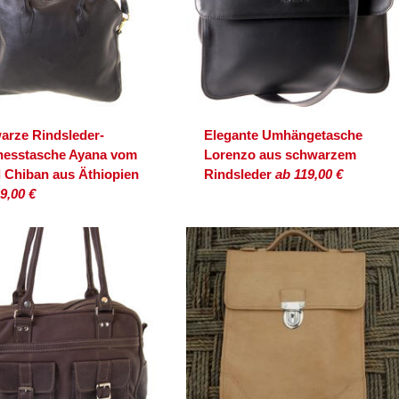
arze Rindsleder-
Elegante Umhängetasche
nesstasche Ayana vom
Lorenzo aus schwarzem
l Chiban aus Äthiopien
Rindsleder
ab 119,00 €
9,00 €