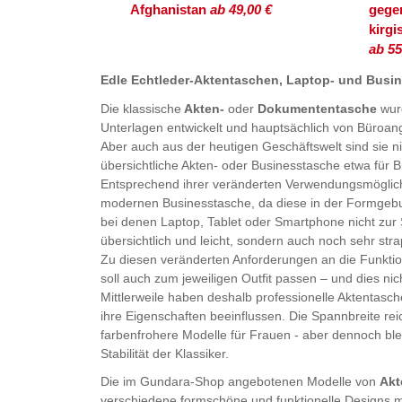
Afghanistan
ab 49,00 €
gege
kirg
ab 55
Edle Echtleder-Aktentaschen, Laptop- und Busi
Die klassische
Akten-
oder
Dokumententasche
wurd
Unterlagen entwickelt und hauptsächlich von Büroan
Aber auch aus der heutigen Geschäftswelt sind sie 
übersichtliche Akten- oder Businesstasche etwa für 
Entsprechend ihrer veränderten Verwendungsmöglichk
modernen Businesstasche, da diese in der Formgebu
bei denen Laptop, Tablet oder Smartphone nicht zur
übersichtlich und leicht, sondern auch noch sehr stra
Zu diesen veränderten Anforderungen an die Funktio
soll auch zum jeweiligen Outfit passen – und dies nic
Mittlerweile haben deshalb professionelle Aktentasch
ihre Eigenschaften beeinflussen. Die Spannbreite re
farbenfrohere Modelle für Frauen - aber dennoch ble
Stabilität der Klassiker.
Die im Gundara-Shop angebotenen Modelle von
Akt
verschiedene formschöne und funktionelle Designs mi