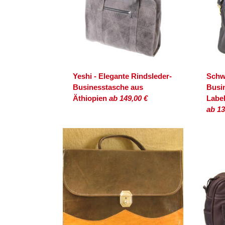
Yeshi - Elegante Rindsleder-
Schw
Businesstasche aus
Busi
Äthiopien
ab 149,00 €
Labe
ab 13