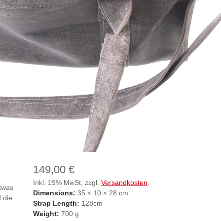
149,00 €
Inkl. 19% MwSt, zzgl.
Versandkosten
.
etwas
Dimensions:
35 × 10 × 28 cm
 die
Strap Length:
128cm
Weight:
700 g