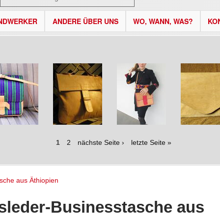
NDWERKER
ANDERE ÜBER UNS
WO, WANN, WAS?
KO
1
2
nächste Seite ›
letzte Seite »
asche aus Äthiopien
dsleder-Businesstasche aus