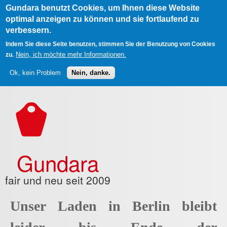
Gundara benutzt Cookies, um Ihnen diese Website
optimal anzeigen zu können und sie fortlaufend zu
verbessern.
Indem Sie diese Seite benutzen, stimmen Sie der Benutzung von Cookies
Nein, ich möchte mehr Informationen.
zu.
Ok, kein Problem
Nein, danke.
Direkt zum Inhalt
Gundara
fair und neu seit 2009
Unser Laden in Berlin bleibt