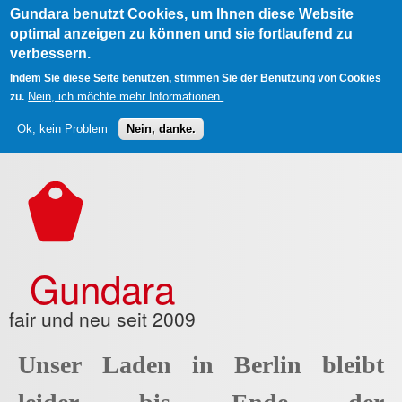
Gundara benutzt Cookies, um Ihnen diese Website
optimal anzeigen zu können und sie fortlaufend zu
verbessern.
Indem Sie diese Seite benutzen, stimmen Sie der Benutzung von Cookies
Nein, ich möchte mehr Informationen.
zu.
Ok, kein Problem
Nein, danke.
Direkt zum Inhalt
Gundara
fair und neu seit 2009
Unser Laden in Berlin bleibt