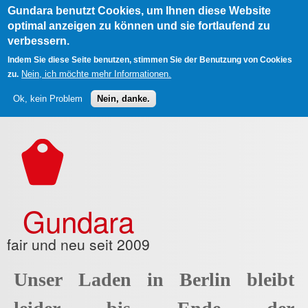
Gundara benutzt Cookies, um Ihnen diese Website
optimal anzeigen zu können und sie fortlaufend zu
verbessern.
Indem Sie diese Seite benutzen, stimmen Sie der Benutzung von Cookies
Nein, ich möchte mehr Informationen.
zu.
Ok, kein Problem
Nein, danke.
Direkt zum Inhalt
Gundara
fair und neu seit 2009
Unser Laden in Berlin bleibt