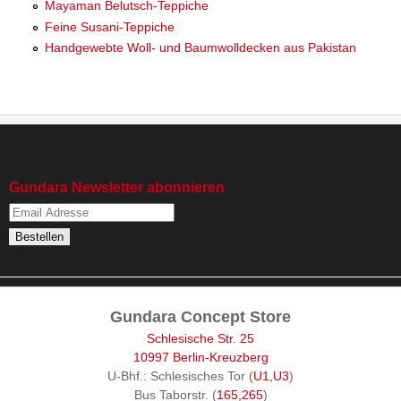
Mayaman Belutsch-Teppiche
Feine Susani-Teppiche
Handgewebte Woll- und Baumwolldecken aus Pakistan
Gundara Newsletter abonnieren
Gundara Concept Store
Schlesische Str. 25
10997 Berlin-Kreuzberg
U-Bhf.: Schlesisches Tor (
U1,U3
)
Bus Taborstr. (
165,265
)