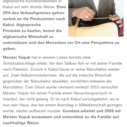
afghanische Kunsthandwerker in
Kabul auf sehr direkte Weise.
Etwa
25% des Verkaufspreises gehen
zurück an die Produzenten nach
Kabul. Afghanische
Produkte zu kaufen, heisst die
afghanische Wirtschaft zu
unterstützen und den Menschen vor Ort eine Perspektive zu
geben.
Meister Yaqub
hat in seinem Leben bereits viele
Schicksalsschläge erlebt. Vor den Taliban floh er mit seiner Familie
nach Pakistan. Zurück in Kabul baute er seine Manufaktur wieder
auf. Zwei Selbstmordattentate, die auf die indische Botschaft
gegenüber der Manufaktur abzielten, zerstörten teilweise die
Manufaktur. Zum Glück wurde niemand verletzt! 2015 versuchte
Meister Yaqub mit seiner Familie einen Neuanfangversuch in
Istanbul, der nicht gelang. Er ist nach Kabul zurückgekehrt, wo er
nun sein Haus, das bei einem Anschlag in Mitleidenschaft gezogen
wurde, wieder aufbauen musste.
Gundara arbeitet seit 2009 mit
Meister Yaqub zusammen und unterstützt so die Familie auf
nachhaltige Weise.