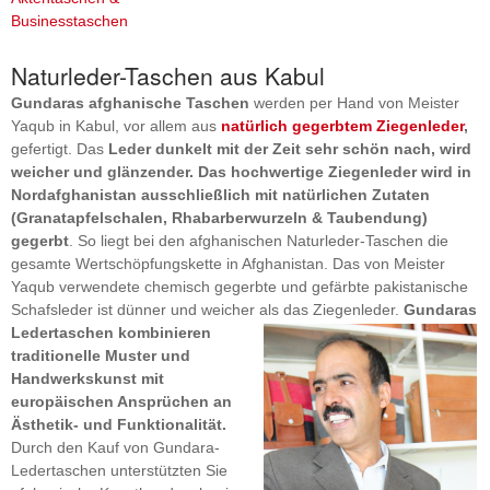
Businesstaschen
Naturleder-Taschen aus Kabul
Gundaras afghanische Taschen
werden per Hand von Meister
Yaqub in Kabul, vor allem aus
natürlich gegerbtem Ziegenleder
,
gefertigt. Das
Leder dunkelt mit der Zeit sehr schön nach, wird
weicher und glänzender. Das hochwertige Ziegenleder wird in
Nordafghanistan ausschließlich mit natürlichen Zutaten
(Granatapfelschalen, Rhabarberwurzeln & Taubendung)
gegerbt
. So liegt bei den afghanischen Naturleder-Taschen die
gesamte Wertschöpfungskette in Afghanistan. Das von Meister
Yaqub verwendete chemisch gegerbte und gefärbte pakistanische
Schafsleder ist dünner und weicher als das Ziegenleder.
Gundaras
Ledert
a
schen kombinieren
traditionelle Muster und
Handwerkskunst mit
europäischen Ansprüchen an
Ästhetik- und Funktionalität.
Durch den Kauf von Gundara-
Ledertaschen unterstützten Sie