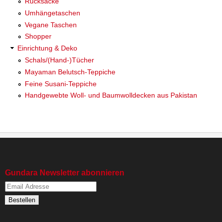
Rucksäcke
Umhängetaschen
Vegane Taschen
Shopper
Einrichtung & Deko
Schals/(Hand-)Tücher
Mayaman Belutsch-Teppiche
Feine Susani-Teppiche
Handgewebte Woll- und Baumwolldecken aus Pakistan
Gundara Newsletter abonnieren