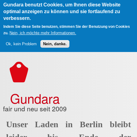
Gundara benutzt Cookies, um Ihnen diese Website
optimal anzeigen zu können und sie fortlaufend zu
verbessern.
Indem Sie diese Seite benutzen, stimmen Sie der Benutzung von Cookies
Nein, ich möchte mehr Informationen.
zu.
Ok, kein Problem
Nein, danke.
Direkt zum Inhalt
Gundara
fair und neu seit 2009
Unser Laden in Berlin bleibt