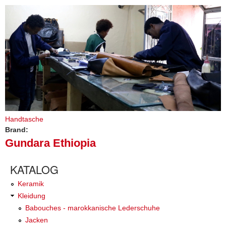
Handtasche
Brand:
Gundara Ethiopia
KATALOG
Keramik
Kleidung
Babouches - marokkanische Lederschuhe
Jacken