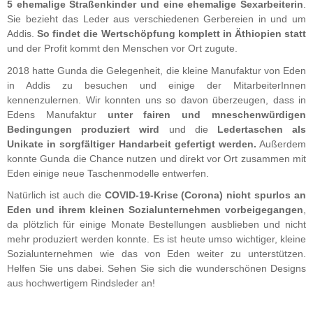
5 ehemalig
e Straßenkinder und eine ehemalige Sexarbeiterin
.
Sie bezieht das Leder aus verschiedenen Gerbereien in und um
Addis.
So findet die Wertschöpfung komplett in Äthiopien statt
und der Profit kommt den Menschen vor Ort zugute.
2018 hatte Gunda die Gelegenheit, die kleine Manufaktur von Eden
in Addis zu besuchen und einige der MitarbeiterInnen
kennenzulernen. Wir konnten uns so davon überzeugen, dass in
Edens Manufaktur
unter fairen und mneschenwürdigen
Bedingungen produziert wird
und die
Ledertaschen als
Unikate in sorgfältiger Handarbeit gefertigt werden.
Außerdem
konnte Gunda die Chance nutzen und direkt vor Ort zusammen mit
Eden einige neue Taschenmodelle entwerfen.
Natürlich ist auch die
COVID-19-Krise (Corona) nicht spurlos an
Eden und ihrem kleinen Sozialunternehmen vorbeigegangen
,
da plötzlich für einige Monate Bestellungen ausblieben und nicht
mehr produziert werden konnte. Es ist heute umso wichtiger, kleine
Sozialunternehmen wie das von Eden weiter zu unterstützen.
Helfen Sie uns dabei. Sehen Sie sich die wunderschönen Designs
aus hochwertigem Rindsleder an!