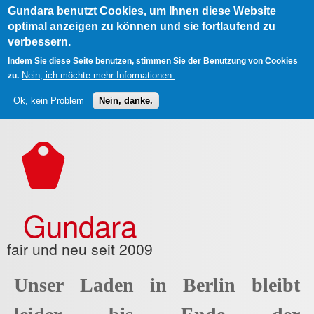
Gundara benutzt Cookies, um Ihnen diese Website
optimal anzeigen zu können und sie fortlaufend zu
verbessern.
Indem Sie diese Seite benutzen, stimmen Sie der Benutzung von Cookies
Nein, ich möchte mehr Informationen.
zu.
Ok, kein Problem
Nein, danke.
Direkt zum Inhalt
Gundara
fair und neu seit 2009
Unser Laden in Berlin bleibt