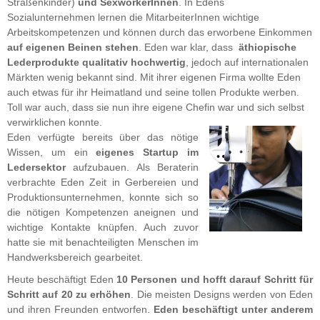
Straßenkinder)
und SexworkerInnen
.
In Edens
Sozialunternehmen lernen die MitarbeiterInnen wichtige
Arbeitskompetenzen und können durch das erworbene Einkommen
auf eigenen Beinen stehen
. Eden war klar, dass
äthiopische
Lederprodukte qualitativ hochwertig
, jedoch auf internationalen
Märkten wenig bekannt sind. Mit ihrer eigenen Firma wollte Eden
auch etwas für ihr Heimatland und seine tollen Produkte werben.
Toll war auch, dass sie nun ihre
eigene Chefin war und sich selbst
verwirklichen konnte.
Eden verfügte bereits über das nötige
Wissen, um ein
eigenes Startup im
Ledersektor
aufzubauen. Als Beraterin
verbrachte Eden Zeit in Gerbereien und
Produktionsunternehmen, konnte sich so
die nötigen Kompetenzen aneignen und
wichtige Kontakte knüpfen. Auch zuvor
hatte sie mit benachteiligten Menschen im
Handwerksbereich gearbeitet.
Heute beschäftigt Eden
10 Personen und ho
fft darauf Schritt für
Schritt auf 20 zu erhöhen
. Die meisten Designs werden von Eden
und ihren Freunden entworfen.
Eden be
schäftigt unter anderem