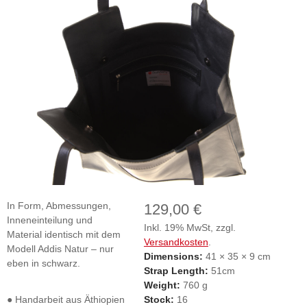
In Form, Abmessungen,
129,00 €
Inneneinteilung und
Inkl. 19% MwSt, zzgl.
Material identisch mit dem
Versandkosten
.
Modell Addis Natur – nur
Dimensions:
41 × 35 × 9 cm
eben in schwarz.
Strap Length:
51cm
Weight:
760 g
● Handarbeit aus Äthiopien
Stock:
16