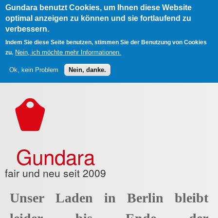
Gundara benutzt Cookies, um Ihnen diese Website
optimal anzeigen zu können und sie fortlaufend zu
verbessern.
Indem Sie diese Seite benutzen, stimmen Sie der Benutzung von Cookies
Nein, ich möchte mehr Informationen.
zu.
Ok, kein Problem
Nein, danke.
Direkt zum Inhalt
Gundara
fair und neu seit 2009
Unser Laden in Berlin bleibt