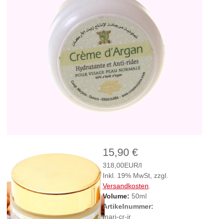
15,90 €
318,00EUR/l
Inkl. 19% MwSt, zzgl.
Versandkosten
.
Volume:
50ml
Artikelnummer:
marj-cr-jr