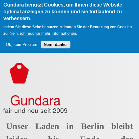
Gundara benutzt Cookies, um Ihnen diese Website
optimal anzeigen zu können und sie fortlaufend zu
verbessern.
Indem Sie diese Seite benutzen, stimmen Sie der Benutzung von Cookies
Nein, ich möchte mehr Informationen.
zu.
Ok, kein Problem
Nein, danke.
Direkt zum Inhalt
Gundara
fair und neu seit 2009
Unser Laden in Berlin bleibt