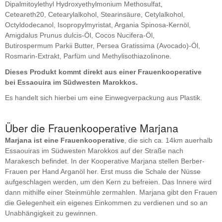
Dipalmitoylethyl Hydroxyethylmonium Methosulfat,
Ceteareth20, Cetearylalkohol, Stearinsäure, Cetylalkohol,
Octyldodecanol, Isopropylmyristat, Argania Spinosa-Kernöl,
Amigdalus Prunus dulcis-Öl, Cocos Nucifera-Öl,
Butirospermum Parkii Butter, Persea Gratissima (Avocado)-Öl,
Rosmarin-Extrakt, Parfüm und Methylisothiazolinone.
Dieses Produkt kommt direkt aus einer Frauenkooperative
bei Essaouira im Südwesten Marokkos.
Es handelt sich hierbei um eine Einwegverpackung aus Plastik.
Über die Frauenkooperative Marjana
Marjana ist eine Frauenkooperative
, die sich ca. 14km auerhalb
Essaouiras im Südwesten Marokkos auf der Straße nach
Marakesch befindet. In der Kooperative Marjana stellen Berber-
Frauen per Hand Arganöl her. Erst muss die Schale der Nüsse
aufgeschlagen werden, um den Kern zu befreien. Das Innere wird
dann mithilfe einer Steinmühle zermahlen. Marjana gibt den Frauen
die Gelegenheit ein eigenes Einkommen zu verdienen und so an
Unabhängigkeit zu gewinnen.