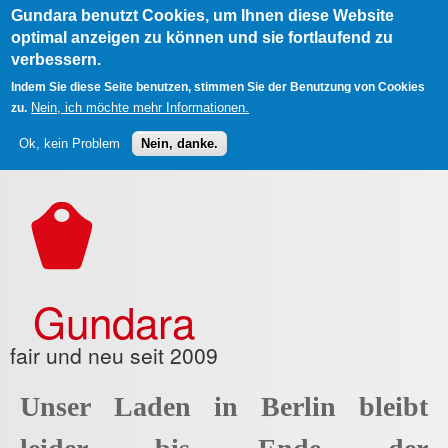
Gundara benutzt Cookies, um Ihnen diese Website
optimal anzeigen zu können und sie fortlaufend zu
verbessern.
Indem Sie diese Seite benutzen, stimmen Sie der Benutzung von Cookies
Nein, ich möchte mehr Informationen.
zu.
Ok, kein Problem
Nein, danke.
Direkt zum Inhalt
Gundara
fair und neu seit 2009
Unser Laden in Berlin bleibt