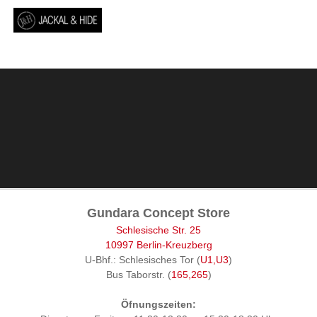
Gundara Concept Store
Schlesische Str. 25
10997 Berlin-Kreuzberg
U-Bhf.: Schlesisches Tor (
U1,U3
)
Bus Taborstr. (
165,265
)
Öfnungszeiten: