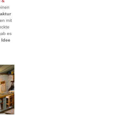
l &
einen
aktur
en mit
eckte
gab es
 Idee