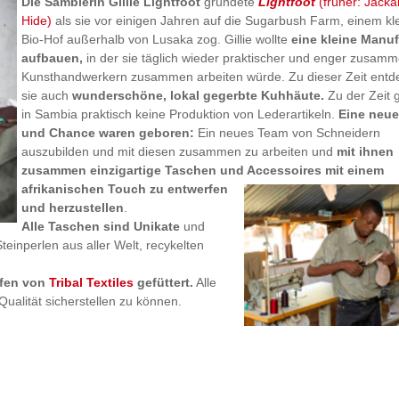
Die Sambierin Gillie Lightfoot
gründete
Lightfoot
(früher: Jacka
Hide)
als sie vor einigen Jahren auf die Sugarbush Farm, einem kl
Bio-Hof außerhalb von Lusaka zog. Gillie wollte
eine kleine
Manuf
aufbauen,
in der sie täglich wieder praktischer und enger zusamm
Kunsthandwerkern zusammen arbeiten würde. Zu dieser Zeit entd
sie auch
wunde
rschöne, lokal gegerbte Kuhhäute.
Zu der Zeit 
in Sambia praktisch keine Produktion von Lederartikeln.
Ei
ne neue
und Ch
ance waren geboren
:
Ein neues Team von Schneidern
auszubilden und mit diesen zusammen zu arbeiten und
mit ihnen
zusammen einzigartige
Taschen und Acc
essoires m
it e
inem
afrikanischen Touch zu entwerfen
und herzustellen
.
Alle Taschen sind Unikate
und
teinperlen aus aller Welt, recykelten
ffen von
Tribal Textiles
gefüttert
.
Alle
Qualität sicherstellen zu können.