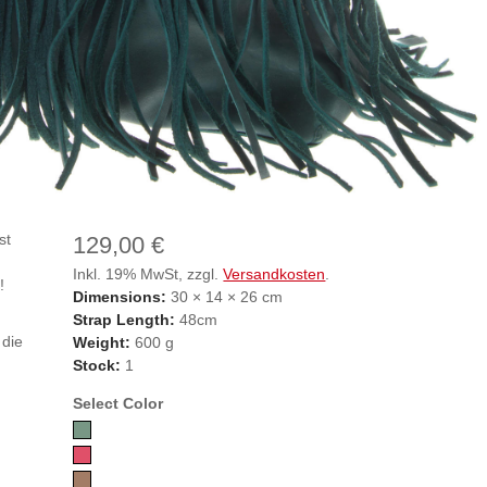
st
129,00 €
Inkl. 19% MwSt, zzgl.
Versandkosten
.
!
Dimensions:
30 × 14 × 26 cm
Strap Length:
48cm
 die
Weight:
600 g
Stock:
1
Select Color