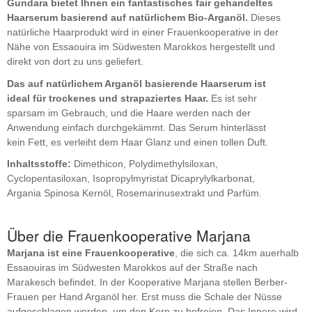
Gundara bietet Ihnen ein fantastisches fair gehandeltes
Haarserum basierend auf natürlichem Bio-Arganöl.
Dieses
natürliche Haarprodukt wird in einer Frauenkooperative in der
Nähe von Essaouira im Südwesten Marokkos hergestellt und
direkt von dort zu uns geliefert.
Das auf natürlichem Arganöl basierende Haarserum ist
ideal für trockenes und strapaziertes Haar.
Es ist sehr
sparsam im Gebrauch, und die Haare werden nach der
Anwendung einfach durchgekämmt. Das Serum hinterlässt
kein Fett, es verleiht dem Haar Glanz und einen tollen Duft.
Inhaltsstoffe:
Dimethicon, Polydimethylsiloxan,
Cyclopentasiloxan, Isopropylmyristat Dicaprylylkarbonat,
Argania Spinosa Kernöl, Rosemarinusextrakt und Parfüm.
Über die Frauenkooperative Marjana
Marjana ist eine Frauenkooperative
, die sich ca. 14km auerhalb
Essaouiras im Südwesten Marokkos auf der Straße nach
Marakesch befindet. In der Kooperative Marjana stellen Berber-
Frauen per Hand Arganöl her. Erst muss die Schale der Nüsse
aufgeschlagen werden, um den Kern zu befreien. Das Innere wird