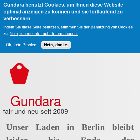
Gundara benutzt Cookies, um Ihnen diese Website
optimal anzeigen zu können und sie fortlaufend zu
verbessern.
Indem Sie diese Seite benutzen, stimmen Sie der Benutzung von Cookies
Nein, ich möchte mehr Informationen.
zu.
Ok, kein Problem
Nein, danke.
Direkt zum Inhalt
Gundara
fair und neu seit 2009
Unser Laden in Berlin bleibt