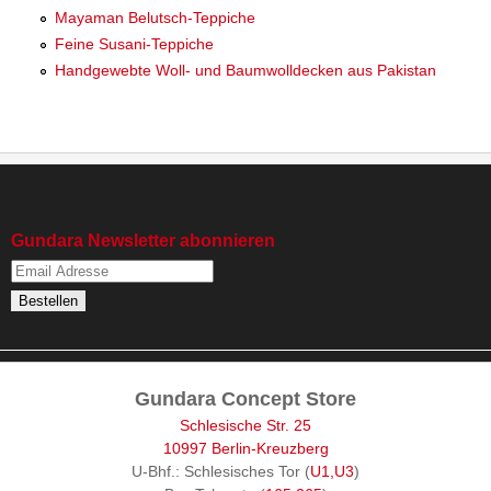
Mayaman Belutsch-Teppiche
Feine Susani-Teppiche
Handgewebte Woll- und Baumwolldecken aus Pakistan
Gundara Newsletter abonnieren
Gundara Concept Store
Schlesische Str. 25
10997 Berlin-Kreuzberg
U-Bhf.: Schlesisches Tor (
U1,U3
)