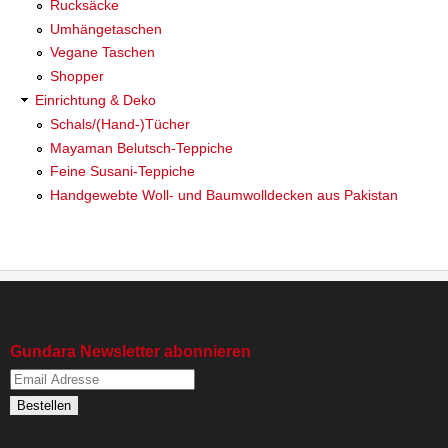
Rucksäcke
Umhängetaschen
Vegane Taschen
Shopper
Einrichtung & Deko
Schals/(Hand-)Tücher
Mayaman Belutsch-Teppiche
Feine Susani-Teppiche
Handgewebte Woll- und Baumwolldecken aus Pakistan
Gundara Newsletter abonnieren