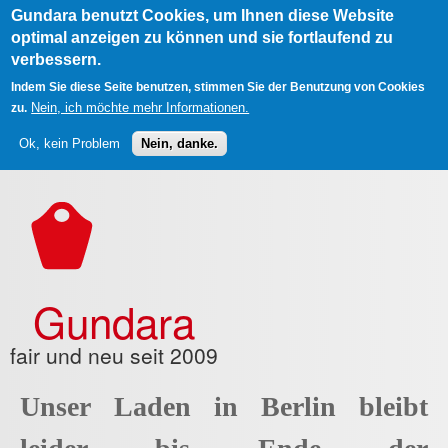
Gundara benutzt Cookies, um Ihnen diese Website
optimal anzeigen zu können und sie fortlaufend zu
verbessern.
Indem Sie diese Seite benutzen, stimmen Sie der Benutzung von Cookies
Nein, ich möchte mehr Informationen.
zu.
Ok, kein Problem
Nein, danke.
Direkt zum Inhalt
Gundara
fair und neu seit 2009
Unser Laden in Berlin bleibt