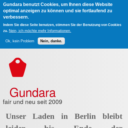
Gundara benutzt Cookies, um Ihnen diese Website
optimal anzeigen zu können und sie fortlaufend zu
verbessern.
Indem Sie diese Seite benutzen, stimmen Sie der Benutzung von Cookies
Nein, ich möchte mehr Informationen.
zu.
Ok, kein Problem
Nein, danke.
Direkt zum Inhalt
Gundara
fair und neu seit 2009
Unser Laden in Berlin bleibt