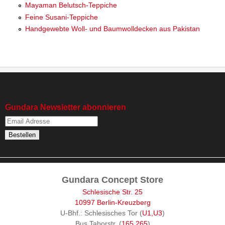
Mayaman Belutsch-Teppiche
Feine Susani-Teppiche
Handgewebte Woll- und Baumwolldecken aus Pakistan
Gundara Newsletter abonnieren
Gundara Concept Store
Schlesische Str. 25
10997 Berlin-Kreuzberg
U-Bhf.: Schlesisches Tor (
U1,U3
)
Bus Taborstr. (
165,265
)